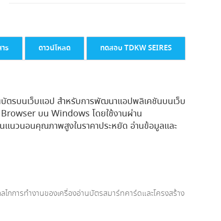
บัตร
ประชาชน
ราคา
ประหยัด
สำหรับ
สาร
ดาวน์โหลด
ทดสอบ TDKW SEIRES
Web
Application
รุ่น
TDKW3310V2+
บัตรบนเว็บแอป สำหรับการพัฒนาแอปพลิเคชันบนเว็บ
ชิ้น
้กับ Browser บน Windows โดยใช้งานผ่าน
ชนแนวนอนคุณภาพสูงในราคาประหยัด อ่านข้อมูลและ
ู้กลไกการทำงานของเครื่องอ่านบัตรสมาร์ทคาร์ดและโครงสร้าง