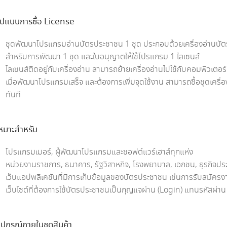
ูปแบบการซื้อ License
ชุดพัฒนาโปรแกรมอ่านบัตรประชาชน 1 ชุด ประกอบด้วยเครื่องอ่านบัต
สำหรับการพัฒนา 1 ชุด และใบอนุญาตให้ใช้โปรแกรม 1 ไลเซนส์
ไลเซนส์ติดอยู่กับเครื่องอ่าน สามารถย้ายเครื่องอ่านไปใช้กับคอมพิวเตอร์เ
เมื่อพัฒนาโปรแกรมเสร็จ และต้องการเพิ่มจุดใช้งาน สามารถซื้อชุดเครื่
ทันที
หมาะสำหรับ
โปรแกรมเมอร์, ผู้พัฒนาโปรแกรมและซอฟต์แวร์เฮาส์ทุกแห่ง
หน่วยงานราชการ, ธนาคาร, รัฐวิสาหกิจ, โรงพยาบาล, เอกชน, ธุรกิจประ
เว็บแอปพลิเคชันที่มีการเก็บข้อมูลของบัตรประชาชน เช่นการรับสมัครง
เว็บไซต์ที่ต้องการใช้บัตรประชาชนเป็นกุญแจผ่าน (Login) แทนรหัสผ่า
ุปกรณ์ภายในชุดสินค้า