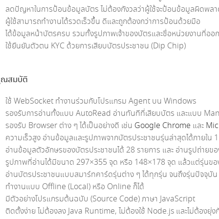
ลดปัญหาในการป้อนข้อมูลบัตร ไม่ต้องกังวลว่าผู้ใช้จะป้อนข้อมูลผิดพล
ผู้ใช้สามารถทำงานได้รวดเร็วขึ้น ดีและถูกต้องกว่าการป้อนด้วยมือ
ได้ข้อมูลหน้าบัตรครบ รวมทั้งรูปภาพเจ้าของบัตรและชื่อหน่วยงานที่ออ
ใช้ยืนยันตัวตน KYC ด้วยการเสียบบัตรประชาชน (Dip Chip)
ุณสมบัติ
ใช้ WebSocket ทำงานร่วมกับโปรแกรม Agent บน Windows
รองรับการอ่านทั้งแบบ AutoRead อ่านทันทีที่เสียบบัตร และแบบ ManualR
รองรับ Browser ต่าง ๆ ได้เป็นอย่างดี เช่น
Google Chrome
และ
Mic
ความเร็วสูง อ่านข้อมูลและรูปภาพจากบัตรประชาชนรุ่นล่าสุดได้ภายใน
อ่านข้อมูลตัวอักษรของบัตรประชาชนได้ 28 รายการ และ อ่านรูปถ่ายขอ
รูปภาพที่อ่านได้มีขนาด 297×355 จุด หรือ 148×178 จุด แล้วแต่รุ่นข
อ่านบัตรประชาชนแบบสมาร์ทคาร์ดรุ่นต่าง ๆ ได้ทุกรุ่น จนถึงรุ่นปัจจุบัน
ทำงานแบบ Offline (Local) หรือ Online ก็ได้
มีตัวอย่างโปรแกรมต้นฉบับ (Source Code) ภาษา JavaScript
ติดตั้งง่าย ไม่ต้องลง Java Runtime, ไม่ต้องใช้ Node.js และไม่ต้องยุ่