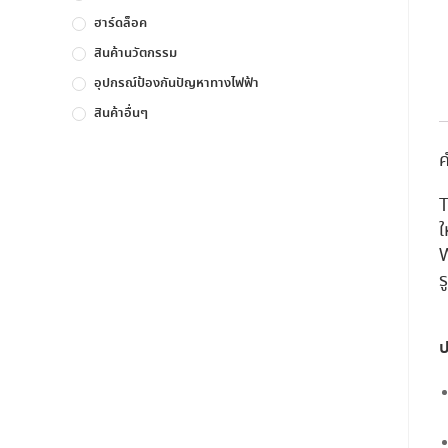
ฮาร์ดล็อค
สินค้านวัตกรรม
อุปกรณ์ป้องกันปัญหาทางไฟฟ้า
สินค้าอื่นๆ
ค
T
ใ
W
ร
ป