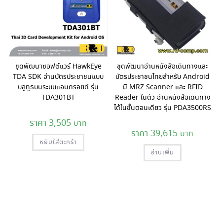
ชุดพัฒนาซอฟต์แวร์ HawkEye
ชุดพัฒนาอ่านหนังสือเดินทางและ
TDA SDK อ่านบัตรประชาชนแบบ
บัตรประชาชนไทยสำหรับ Android
บลูทูธบนระบบแอนดรอยด์ รุ่น
มี MRZ Scanner และ RFID
TDA301BT
Reader ในตัว อ่านหนังสือเดินทาง
ได้ในขั้นตอนเดียว รุ่น PDA3500RS
3,505
39,615
หยิบใส่ตะกร้า
อ่านเพิ่ม