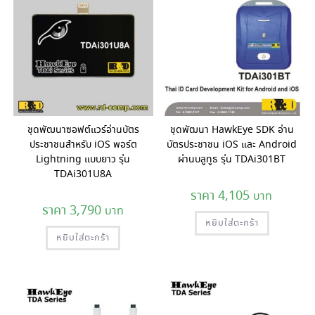
ชุดพัฒนาซอฟต์แวร์อ่านบัตร
ชุดพัฒนา HawkEye SDK อ่าน
ประชาชนสำหรับ iOS พอร์ต
บัตรประชาชน iOS และ Android
Lightning แบบยาว รุ่น
ผ่านบลูทูธ รุ่น TDAi301BT
TDAi301U8A
4,105
3,790
หยิบใส่ตะกร้า
หยิบใส่ตะกร้า