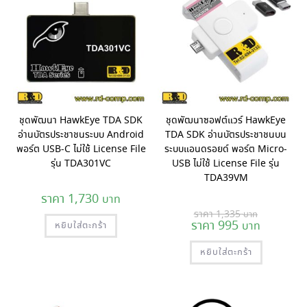
ชุดพัฒนา HawkEye TDA SDK
ชุดพัฒนาซอฟต์แวร์ HawkEye
อ่านบัตรประชาชนระบบ Android
TDA SDK อ่านบัตรประชาชนบน
พอร์ต USB-C ไม่ใช้ License File
ระบบแอนดรอยด์ พอร์ต Micro-
รุ่น TDA301VC
USB ไม่ใช้ License File รุ่น
TDA39VM
1,730
Original
1,335
price
995
Current
หยิบใส่ตะกร้า
was:
price
1,335 ฿.
is:
หยิบใส่ตะกร้า
995 ฿.