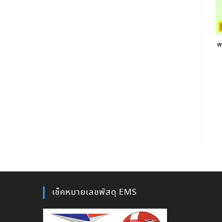
พ
เช็คหมายเลขพัสดุ EMS