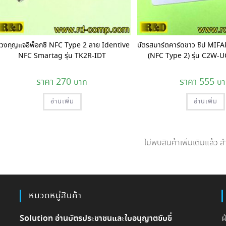
วงกุญแจอีพ็อกซี NFC Type 2 ลาย Identive
บัตรสมาร์ตคาร์ดขาว ชิป MIFA
NFC Smartag รุ่น TK2R-IDT
(NFC Type 2) รุ่น C2W-UC
270
555
อ่านเพิ่ม
อ่านเพิ่ม
ไม่พบสินค้าเพิ่มเติมแล้ว ส
หมวดหมู่สินค้า
Solution อ่านบัตรประชาชนและใบอนุญาตขับขี่
ฝ