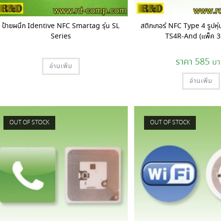
ป้ายผนึก Identive NFC Smartag รุ่น SL
สติกเกอร์ NFC Type 4 รูปหุ่
Series
TS4R-And (แพ็ค 3
585
อ่านเพิ่ม
อ่านเพิ่ม
OUT OF STOCK
OUT OF STOCK