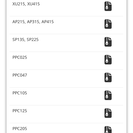
XU215, XU415
AP215, AP315, AP415
SP135, SP225
PPC025
PPC047
PPC105
PPC125
PPC205