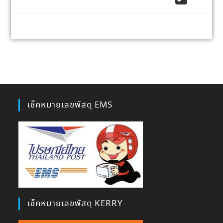
เช็คหมายเลขพัสดุ EMS
เช็คหมายเลขพัสดุ KERRY