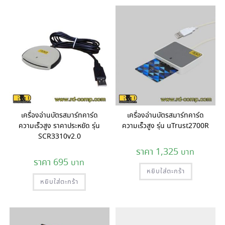
variants.
The
options
may
be
chosen
on
the
product
page
เครื่องอ่านบัตรสมาร์ทคาร์ด
เครื่องอ่านบัตรสมาร์ทคาร์ด
ความเร็วสูง ราคาประหยัด รุ่น
ความเร็วสูง รุ่น uTrust2700R
SCR3310v2.0
1,325
695
หยิบใส่ตะกร้า
หยิบใส่ตะกร้า