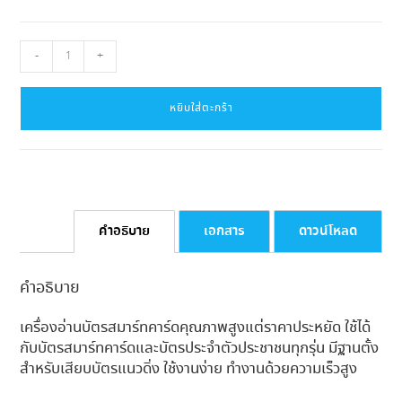
จำนวน
-
+
เครื่อง
อ่าน
บัตร
หยิบใส่ตะกร้า
ประชาชน
ความเร็ว
สูง
ราคา
ประหยัด
เสียบ
คำอธิบาย
เอกสาร
ดาวน์โหลด
บัตร
ใน
คำอธิบาย
แนว
ตั้ง
เครื่องอ่านบัตรสมาร์ทคาร์ดคุณภาพสูงแต่ราคาประหยัด ใช้ได้
รุ่น
SCR3310V2B
กับบัตรสมาร์ทคาร์ดและบัตรประจำตัวประชาชนทุกรุ่น มีฐานตั้ง
ชิ้น
สำหรับเสียบบัตรแนวดิ่ง ใช้งานง่าย ทำงานด้วยความเร็วสูง