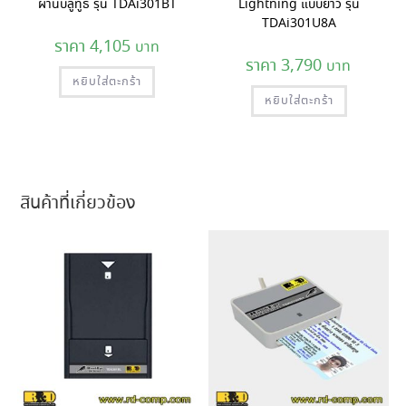
ผ่านบลูทูธ รุ่น TDAi301BT
Lightning แบบยาว รุ่น
TDAi301U8A
4,105
3,790
หยิบใส่ตะกร้า
หยิบใส่ตะกร้า
สินค้าที่เกี่ยวข้อง