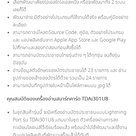
เลือกพัฒนาเพียงโอเอสใดโอเอสหนึ่ง หรือจะพัฒนาทั้ง 2 ระบบ
เลยก็ได้
พัฒนาง่าย มีตัวอย่างโปรแกรมที่ใช้งานได้จริง พร้อมคู่มืออย่าง
ละเอียด
สามารถดาวน์โหลดSource Code, คู่มือ, ตัวอย่างโปรแกรม
และ แอปพลิเคชันจาก Apple App Store และ Google Play
ไปศึกษาและลองทดสอบก่อนสั่งซื้อได้
สามารถอ่านบัตรประชาชนไทยรุ่นต่าง ๆ ได้ทุกรุ่น จนถึงรุ่น
ปัจจุบัน
อ่านข้อมูลตัวอักษรของบัตรประชาชนได้ 23 รายการ และ อ่าน
รูปถ่ายของเจ้าของบัตรได้ด้วย รวมเป็น 24 รายการ
สามารถบันทึกรูปถ่ายใบหน้าเป็นไฟล์ภาพแบบ jpg ได้
คุณสมบัติของเครื่องอ่านสมาร์ทคาร์ด TDAi301U8
ในชุดสินค้ารุ่นนี้ จะมีเครื่องอ่านบัตรประชาชนแบบLightning
Port รุ่น TDAi301U8 แถมมาในชุด ตัวเครื่องผ่านการลง
ทะเบียนไลเซนส์ไว้เรียบร้อยแล้ว พร้อมนำไปใช้พัฒนาและใช้งาน
กับแอปพลิเคชันที่พัฒนาเสร็จแล้วได้ทันที