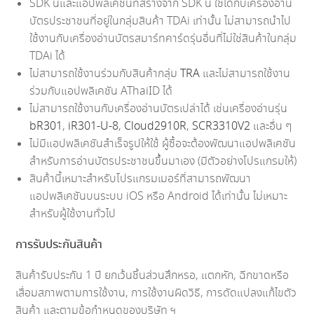
SDK นี้และแอปพลิเคชันที่สร้างจาก SDK นี้ ใช้ได้กับเครื่องอ่าน
บัตรประชาชนที่อยู่ในกลุ่มสินค้า TDAi เท่านั้น ไม่สามารถนำไป
ใช้งานกับเครื่องอ่านบัตรสมาร์ทคาร์ดรุ่นอื่นที่ไม่ใช่สินค้าในกลุ่ม
TDAi ได้
ไม่สามารถใช้งานร่วมกับสินค้ากลุ่ม
TRA
และไม่สามารถใช้งาน
ร่วมกับแอปพลิเคชัน AThaiID ได้
ไม่สามารถใช้งานกับเครื่องอ่านบัตรเปล่าได้ เช่นเครื่องอ่านรุ่น
bR301
,
iR301-U-8
,
Cloud2910R
,
SCR3310V2
และอื่น ๆ
ไม่มีแอปพลิเคชันสำเร็จรูปให้ใช้ ผู้ซื้อจะต้องพัฒนาแอปพลิเคชัน
สำหรับการอ่านบัตรประชาชนขึ้นมาเอง (มีตัวอย่างโปรแกรมให้)
สินค้านี้เหมาะสำหรับโปรแกรมเมอร์ที่สามารถพัฒนา
แอปพลิเคชันบนระบบ iOS หรือ Android ได้เท่านั้น ไม่เหมาะ
สำหรับผู้ใช้งานทั่วไป
การรับประกันสินค้า
สินค้ารับประกัน 1 ปี ยกเว้นชิ้นส่วนสึกหรอ, แตกหัก, ฉีกขาดหรือ
เสื่อมสภาพตามการใช้งาน, การใช้งานผิดวิธี, การดัดแปลงแก้ไขตัว
สินค้า และตามข้อกำหนดของบริษัท ฯ