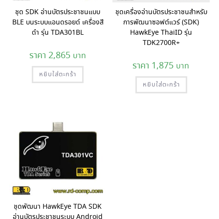
ชุด SDK อ่านบัตรประชาชนแบบ
ชุดเครื่องอ่านบัตรประชาชนสำหรับ
BLE บนระบบแอนดรอยด์ เครื่องสี
การพัฒนาซอฟต์แวร์ (SDK)
ดำ รุ่น TDA301BL
HawkEye ThaiID รุ่น
TDK2700R+
2,865
1,875
หยิบใส่ตะกร้า
หยิบใส่ตะกร้า
ชุดพัฒนา HawkEye TDA SDK
อ่านบัตรประชาชนระบบ Android