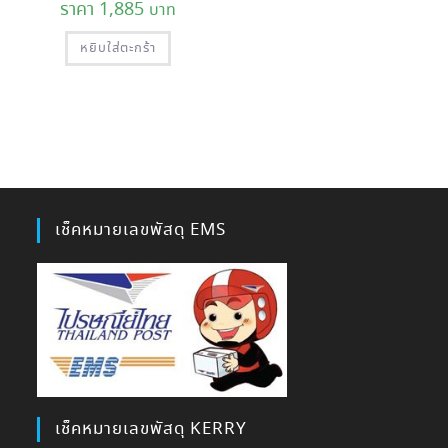
1,885
หยิบใส่ตะกร้า
เช็คหมายเลขพัสดุ EMS
เช็คหมายเลขพัสดุ KERRY