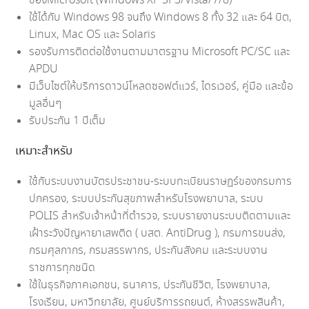
ของMicrosoft (Windows XP SP3/Vista/7/8)
ใช้ได้กับ Windows 98 จนถึง Windows 8 ทั้ง 32 และ 64 บิต,
Linux, Mac OS และ Solaris
รองรับการติดต่อใช้งานตามมาตรฐาน Microsoft PC/SC และ
APDU
มีเว็บไซต์ให้บริการดาวน์โหลดซอฟต์แวร์, ไดรเวอร์, คู่มือ และข้อ
มูลอื่นๆ
รับประกัน 1 ปีเต็ม
เหมาะสำหรับ
ใช้กับระบบงานบัตรประชาชน-ระบบทะเบียนราษฏร์ของกรมการ
ปกครอง, ระบบประกันสุขภาพสำหรับโรงพยาบาล, ระบบ
POLIS สำหรับเจ้าหน้าที่ตำรวจ, ระบบรายงานระบบติดตามและ
เฝ้าระวังปัญหายาเสพติด ( บสต. AntiDrug ), กรมการขนส่ง,
กรมศุลกากร, กรมสรรพากร, ประกันสังคม และระบบงาน
ราชการทุกชนิด
ใช้ในธุรกิจภาคเอกชน, ธนาคาร, ประกันชีวิต, โรงพยาบาล,
โรงเรียน, มหาวิทยาลัย, ศูนย์บริการรถยนต์, ห้างสรรพสินค้า,