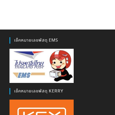
เช็คหมายเลขพัสดุ EMS
เช็คหมายเลขพัสดุ KERRY