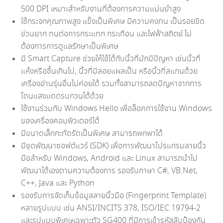
500 DPI เหมาะสำหรับงานที่ต้องการความแม่นยำสูง
ใช้กระจกคุณภาพสูง แข็งเป็นพิเศษ มีความคงทน เป็นรอยขีด
ข่วนยาก ทนต่อการกระแทก กระเทือน และไฟฟ้าสถิตย์ ไม่
ต้องการการดูแลรักษาเป็นพิเศษ
มี Smart Capture ช่วยให้ใช้ได้กับนิ้วที่มักมีปัญหา เช่นนิ้วที่
แห้งหรือชื้นเกินไป, นิ้วที่มีลอยแผลเป็น หรือนิ้วที่สแกนด้วย
เครื่องอ่านรุ่นอื่นไม่ค่อยได้ รวมทั้งสามารถลดปัญหาจากการ
โดนแสงแดดรบกวนได้ด้วย
ใช้งานร่วมกับ Windows Hello เพื่อล็อคการใช้งาน Windows
ของเครื่องคอมพิวเตอร์ได้
มีขนาดเล็กกะทัดรัดเป็นพิเศษ สามารถพกพาได้
มีชุดพัฒนาซอฟต์แวร์ (SDK) เพื่อการพัฒนาโปรแกรมลายนิ้ว
มือสำหรับ Windows, Android และ Linux สามารถนำไป
พัฒนาได้เองตามความต้องการ รองรับภาษา C#, VB.Net,
C++, Java และ Python
รองรับการจัดเก็บข้อมูลลายนิ้วมือ (Fingerprint Template)
หลายรูปแบบ เช่น ANSI/INCITS 378, ISO/IEC 19794-2
และรูปแบบพิเศษเฉพาะตัว SG400 ที่มีการเข้ารหัสลับป้องกัน