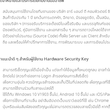
ัดจำหน่ายและบริการโดยทีมงานมืออาชีพ
สนับสนุนการใช้งานโดยทีมงานของ บริษัท อาร์ แอนด์ ดี คอมพิวเตอร์ ซิ
สินค้ารับประกัน 1 ปี ยกเว้นการแตกหัก, ฉีกขาด, มีรอยขูดขีด, เป็นสนิ
ของบริษัท ฯ (การขอรับบริการจะต้องมีใบเสร็จรับเงิน และบรรจุภัณฑ์ขอ
มีซอฟต์แวร์, คู่มือการใช้งาน และเอกสารอื่น ๆ สามารถดาวน์โหลดได้จาก
มีตัวอย่างโปรแกรม (Source Code) ทั้งฝั่ง Server และ Client สำหรั
ถือ และพร้อมให้คำปรึกษาการใช้งาน, การพัฒนาระบบ และการเขียนโป
ำแนะนำดี ๆ สำหรับผู้ใช้งาน Hardware Security Key
สามารถรีเซ็ตกุญแจได้เมื่อจำเป็น แต่จะทำให้ข้อมูลทั้งหมดถูกลบ อาจทำให้
อีกต่อไป (ควรทำช่องทาง Login สำรองก่อนการสั่งรีเซ็ต)
เพื่อความอุ่นใจ ควรมีกุญแจสำรองและเก็บไว้ในที่ปลอดภัย เผื่อกุญแจที่
สามารถใช้งานร่วมกับสายแปลงได้
ใช้ได้กับ Windows 10 V1903 ขึ้นไป, Android 10 ขึ้นไป และ iOS/iPad
เพื่อการใช้งานที่ราบลื่น อย่าลืมอัปเดตเว็บเบราว์เซอร์ที่ใช้ เช่น Chrome 
ปุ่มหรือแผ่นสัมผัสของตัวกุญแจไม่สามารถตรวจสอบลายนิ้วมือได้ หากต้อง