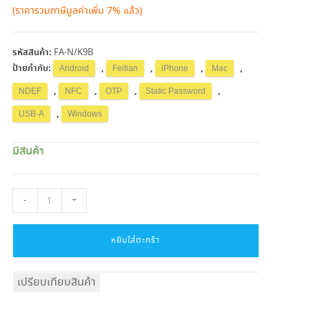
(ราคารวมภาษีมูลค่าเพิ่ม 7% แล้ว)
รหัสสินค้า:
FA-N/K9B
ป้ายกำกับ:
,
,
,
,
Android
Feitian
iPhone
Mac
,
,
,
,
NDEF
NFC
OTP
Static Password
,
USB-A
Windows
มีสินค้า
จำนวน
-
+
กุญแจ
ความ
ปลอดภัย
หยิบใส่ตะกร้า
รุ่น
ePass
เปรียบเทียบสินค้า
FIDO-
NFC