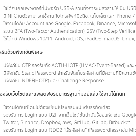
ใช้ได้กับคอมพิวเตอร์ที่มีพอร์ต USB-A รวมทั้งการแปลงสายให้เป็น US
มี NFC ในตัวสามารถใช้งานกับโทรศัพท์มือถือ, แท็บเล็ต และ iPhone 7 
ใช้งานได้กับ Account ของ Google, Facebook, Binance, Microsoft,
ระบบ 2FA (Two-Factor Authentication), 2SV (Two-Step Verificat
ใช้ได้กับ Windows 10/11, Android, iOS, iPadOS, macOS, Linu
สริมด้วยฟังก์ชันพิเศษ
มีฟังก์ชัน OTP รองรับทั้ง AOTH-HOTP (HMAC/Event-Based) แล
มีฟังก์ชัน Static Password สำหรับจัดเก็บรหัสผ่านที่มีความที่มีความซ
มีฟังก์ชัน NDEF(HOTP) และ Challenge Response
องรับเว็บไซต์และแพลตฟอร์มมาตรฐานที่มีอยู่แล้ว ใช้งานได้ทันที
ใช้งานได้ทันทีโดยไม่ต้องเขียนโปรแกรมแม้แต่บรรทัดเดียว
รองรับการ Login แบบ U2F จากเว็บไซต์ชั้นนำนับร้อยแห่ง เช่น Go
Twitter, Binance, Dropbox, aws, GitHub, GitLab, Bitbucket
รองรับการ Login แบบ FIDO2 "ไร้รหัสผ่าน" (Passwordless) เช่น M