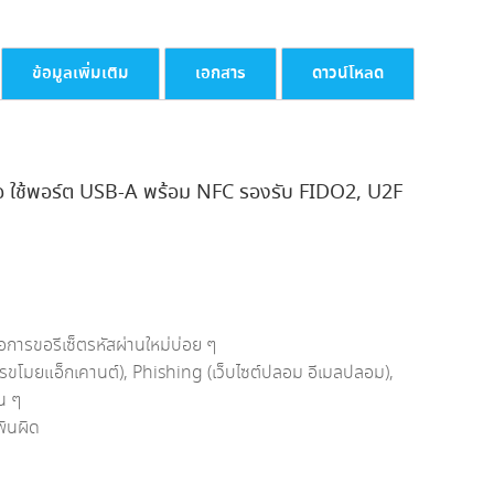
(FA-
N/K9B)
ชิ้น
ข้อมูลเพิ่มเติม
เอกสาร
ดาวน์โหลด
อ ใช้พอร์ต USB-A พร้อม NFC รองรับ
FIDO2
,
U2F
การขอรีเซ็ตรหัสผ่านใหม่บ่อย ๆ
ขโมยแอ็กเคานต์), Phishing (เว็บไซต์ปลอม อีเมลปลอม),
น ๆ
พินผิด