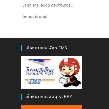
บริษัท อาร์แอนด์ดี คอมพิวเตอร์…
35
Continue Reading
ปี
R&D
สบาย
ดี
เมือง
ลาว
เช็คหมายเลขพัสดุ EMS
เช็คหมายเลขพัสดุ KERRY