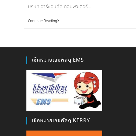
บริษัท อาร์แอนด์ดี คอมพิวเตอร์…
35
Continue Reading
ปี
R&D
สบาย
ดี
เมือง
ลาว
เช็คหมายเลขพัสดุ EMS
เช็คหมายเลขพัสดุ KERRY